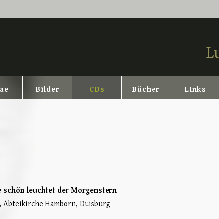
tae
Bilder
CDs
Bücher
Links
 schön leuchtet der Morgenstern
 Abteikirche Hamborn, Duisburg